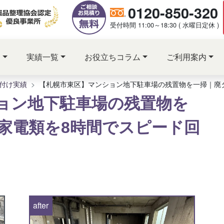
0120-850-320
受付時間 11:00～18:30 ( 水曜日定休 )
ス
実績一覧
お役立ちコラム
ご利用案内
付け実績
【札幌市東区】マンション地下駐車場の残置物を一掃｜廃タ
ョン地下駐車場の残置物を
や家電類を8時間でスピード回
after