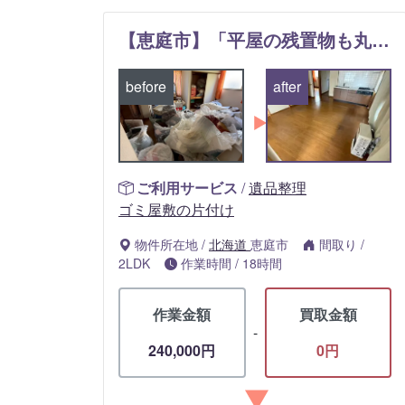
【恵庭市】「平屋の残置物も丸ごとお任せで大満足！」2LDK一軒家のお片付けと法令遵守の安心回収実績
before
after
ご利用サービス
/
遺品整理
ゴミ屋敷の片付け
物件所在地
/
北海道
恵庭市
間取り
/
2LDK
作業時間
/
18時間
作業金額
買取金額
-
240,000円
0円