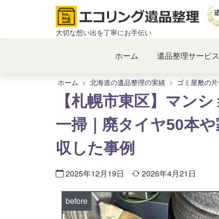
コ
ン
テ
大切な想い出を丁寧にお手伝い
ン
ツ
ホーム
遺品整理サービ
へ
ス
ホーム
北海道の遺品整理の実績
ゴミ屋敷の片
キ
【札幌市東区】マンシ
ッ
プ
一掃｜廃タイヤ50本
収した事例
2025年12月19日
2026年4月21日
before