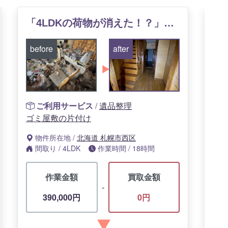
「4LDKの荷物が消えた！？」札幌市西区で実感した、不動産プロによる“魔法の片付け”体験記
before
after
be
ご利用サービス
/
遺品整理
ゴミ屋敷の片付け
物件所在地
/
北海道
札幌市西区
間取り
/
4LDK
作業時間
/
18時間
作業金額
買取金額
-
390,000円
0円