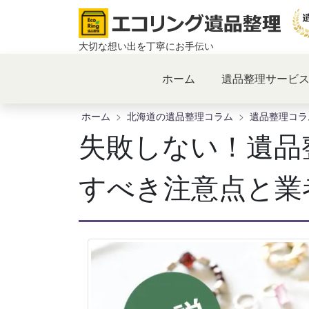
コ
ン
テ
大切な想い出を丁寧にお手伝い
ン
ツ
ホーム
遺品整理サービ
へ
ス
ホーム
北海道の遺品整理コラム
遺品整理コラ
キ
ッ
失敗しない！遺品
プ
すべき注意点と業