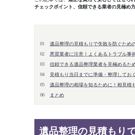
チェックポイント、信頼できる業者の見極め
遺品整理の見積もりで失敗を防ぐため
と注意点
悪質業者に注意！よくあるトラブル事
策
信頼できる遺品整理業者を見極めるた
断基準
見積もり当日までに準備・整理してお
こと
遺品整理の相場を知るために！相見積
コツと費用を安く抑える工夫
まとめ
遺品整理の見積もり