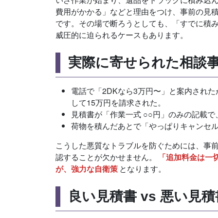
費用がかかる」などと理由をつけ、事前の見
です。その場で断ろうとしても、「すでに積
威圧的に迫られるケースもあります。
実際に寄せられた相談
電話で「2DKなら3万円〜」と案内され
して15万円を請求された。
見積書が「作業一式 ○○円」のみの記載
荷物を積んだあとで「やっぱりキャンセ
こうした悪質なトラブルを防ぐためには、事
認することが欠かせません。
「追加料金は一
が、強力な自衛策
となります。
良い見積書 vs 悪い見