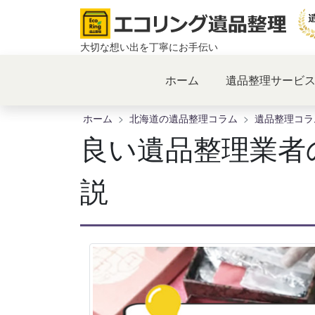
コ
ン
テ
大切な想い出を丁寧にお手伝い
ン
ツ
ホーム
遺品整理サービ
へ
ス
ホーム
北海道の遺品整理コラム
遺品整理コラ
キ
ッ
良い遺品整理業者
プ
説